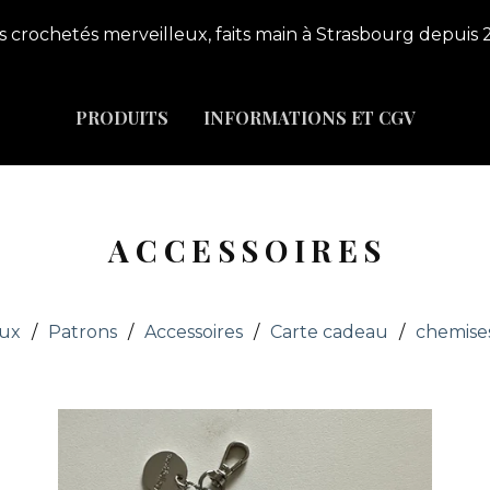
s crochetés merveilleux, faits main à Strasbourg depuis 
PRODUITS
INFORMATIONS ET CGV
ACCESSOIRES
oux
Patrons
Accessoires
Carte cadeau
chemise