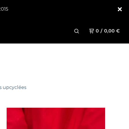
2015
0
/
0,00
€
s upcyclées