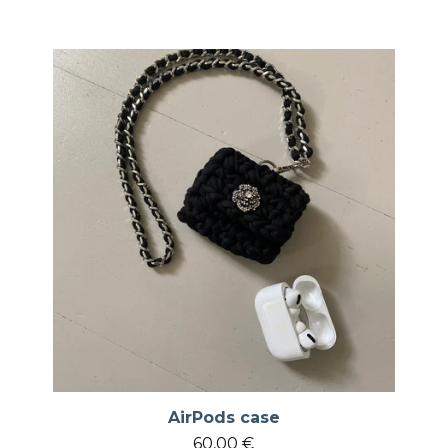
AirPods case
60,00
€