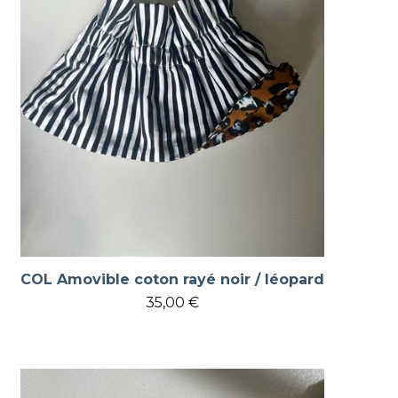
COL Amovible coton rayé noir / léopard
35,00
€