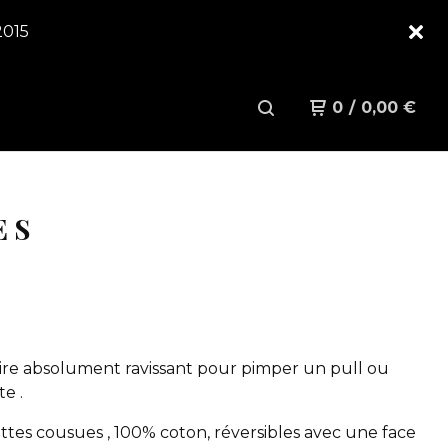
2015
0
/
0,00
€
ES
ire absolument ravissant pour pimper un pull ou
e .
tes cousues , 100% coton, réversibles avec une face