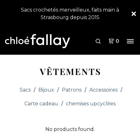
Sacs crochetés merveilleux, faits main à
Strasbourg depuis 2015
0
VÊTEMENTS
Sacs
Bijoux
Patrons
Accessoires
Carte cadeau
chemises upcyclées
No products found.