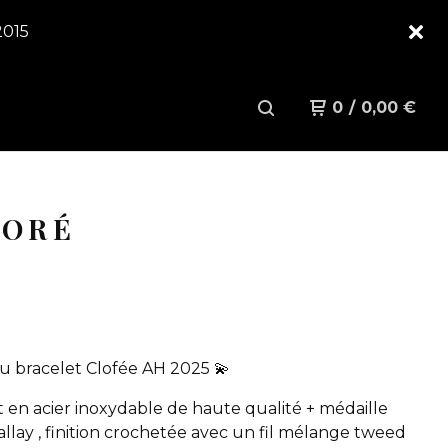
2015
0
/
0,00
€
DORÉ
 bracelet Clofée AH 2025 💫
t en acier inoxydable de haute qualité + médaille
llay , finition crochetée avec un fil mélange tweed