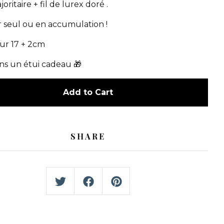
joritaire + fil de lurex doré .
r seul ou en accumulation !
r 17 + 2cm
ans un étui cadeau 🎁
Add to Cart
SHARE