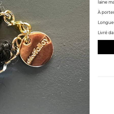
laine ma
À porte
Longueu
Livré d