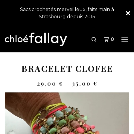
Sacs crochetés merveilleux, faits main à
Strasbourg depuis 2015
0
BRACELET CLOFEE
29,00
€
-
35,00
€